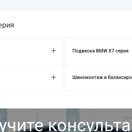
ерия
Подвеска BMW X7 серия
Шиномонтаж и балансиро
учите консульт