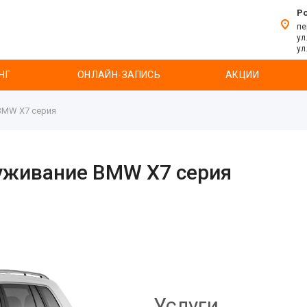
Р
пе
ул
ул
НГ
ОНЛАЙН-ЗАПИСЬ
АКЦИИ
BMW X7 серия
луживание BMW X7 серия
Услуги