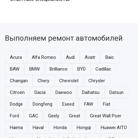
Выполняем ремонт автомобилей
Acura
Alfa Romeo
Audi
Avatr
Baic
BAW
BMW
Brilliance
BYD
Cadillac
Changan
Chery
Chevrolet
Chrysler
Citroen
Dacia
Daewoo
Daihatsu
Datsun
Dodge
Dongfeng
Exeed
FAW
Fiat
Ford
GAC
Geely
Great
Great Wall Poer
Haima
Haval
Honda
Hongqi
Huawei AITO