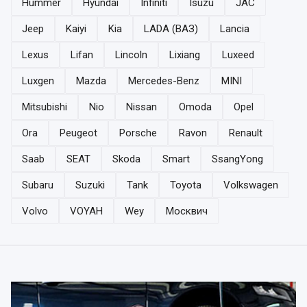
Hummer
Hyundai
Infiniti
Isuzu
JAC
Jeep
Kaiyi
Kia
LADA (ВАЗ)
Lancia
Lexus
Lifan
Lincoln
Lixiang
Luxeed
Luxgen
Mazda
Mercedes-Benz
MINI
Mitsubishi
Nio
Nissan
Omoda
Opel
Ora
Peugeot
Porsche
Ravon
Renault
Saab
SEAT
Skoda
Smart
SsangYong
Subaru
Suzuki
Tank
Toyota
Volkswagen
Volvo
VOYAH
Wey
Москвич