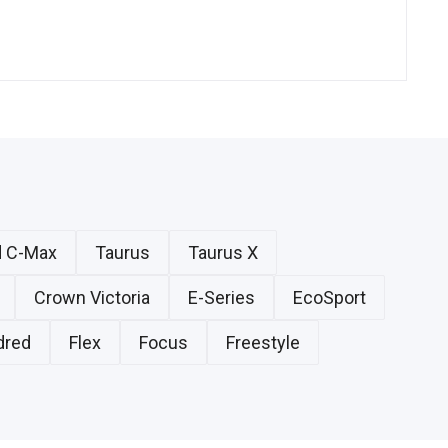
d C-Max
Taurus
Taurus X
Crown Victoria
E-Series
EcoSport
dred
Flex
Focus
Freestyle