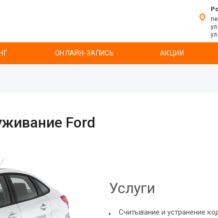
Р
пе
ул
ул
НГ
ОНЛАЙН-ЗАПИСЬ
АКЦИИ
уживание Ford
Услуги
Считывание и устранение ко