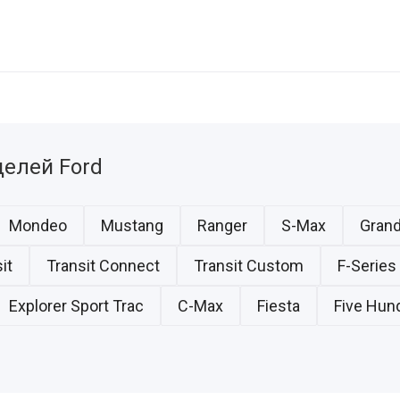
елей Ford
Mondeo
Mustang
Ranger
S-Max
Gran
it
Transit Connect
Transit Custom
F-Series
Explorer Sport Trac
C-Max
Fiesta
Five Hun