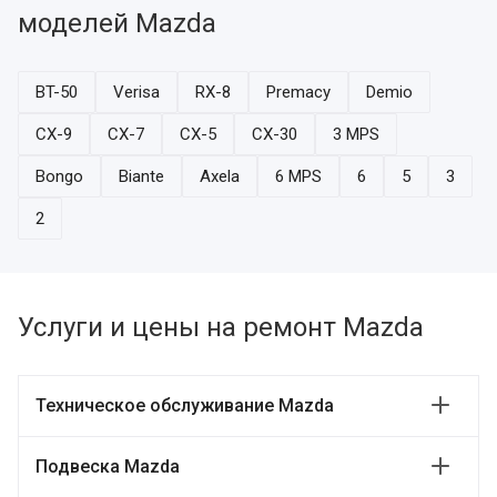
моделей Mazda
BT-50
Verisa
RX-8
Premacy
Demio
CX-9
CX-7
CX-5
CX-30
3 MPS
Bongo
Biante
Axela
6 MPS
6
5
3
2
Услуги и цены на ремонт Mazda
Техническое обслуживание Mazda
Подвеска Mazda