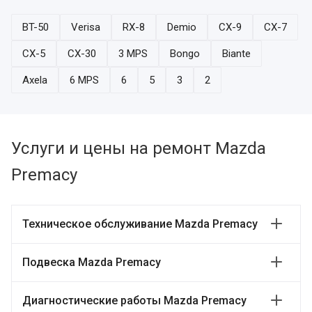
BT-50
Verisa
RX-8
Demio
CX-9
CX-7
CX-5
CX-30
3 MPS
Bongo
Biante
Axela
6 MPS
6
5
3
2
Услуги и цены на ремонт Mazda
Premacy
Техническое обслуживание Mazda Premacy
Подвеска Mazda Premacy
Диагностические работы Mazda Premacy