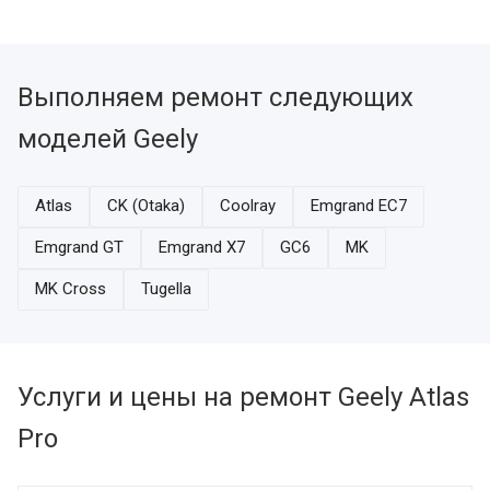
Выполняем ремонт следующих
моделей Geely
Atlas
CK (Otaka)
Coolray
Emgrand EC7
Emgrand GT
Emgrand X7
GC6
MK
MK Cross
Tugella
Услуги и цены на ремонт Geely Atlas
Pro