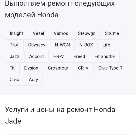
Выполняем ремонт следующих
моделей Honda
Insight
Vezel
Vamos
Stepwgn
Shuttle
Pilot
Odyssey
N-WGN
N-BOX
Life
Jazz
Accord
HR-V
Freed
Fit Shuttle
Fit
Elysion
Crosstour
CR-V
Civic Type R
Civic
Acty
Услуги и цены на ремонт Honda
Jade