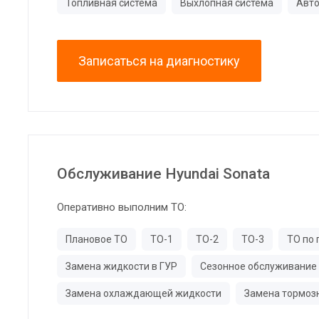
Топливная система
Выхлопная система
Авто
Записаться на диагностику
Обслуживание Hyundai Sonata
Оперативно выполним ТО:
Плановое ТО
ТО-1
ТО-2
ТО-3
ТО по 
Замена жидкости в ГУР
Сезонное обслуживание
Замена охлаждающей жидкости
Замена тормоз