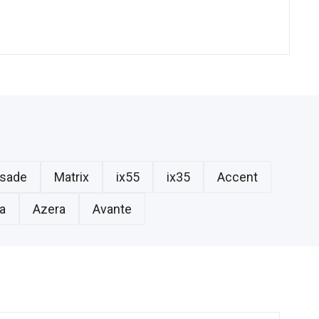
isade
Matrix
ix55
ix35
Accent
a
Azera
Avante