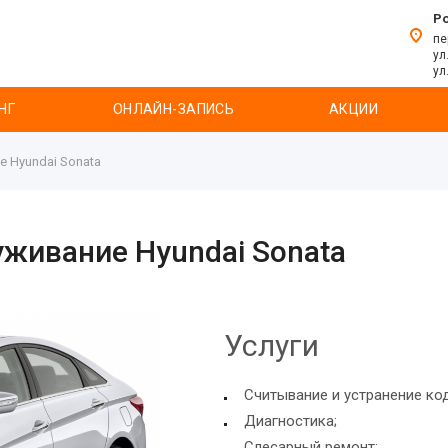
Р
пе
ул
ул
НГ
ОНЛАЙН-ЗАПИСЬ
АКЦИИ
е Hyundai Sonata
уживание Hyundai Sonata
Услуги
Считывание и устранение ко
Диагностика;
Слесарный ремонт;