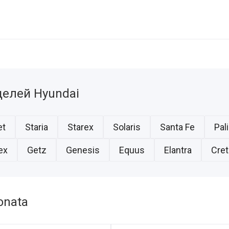
елей Hyundai
et
Staria
Starex
Solaris
Santa Fe
Pal
ex
Getz
Genesis
Equus
Elantra
Cret
onata