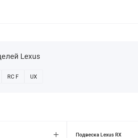
елей Lexus
RC F
UX
Подвеска Lexus RX