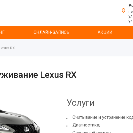
Р
пе
ул
ул
НГ
ОНЛАЙН-ЗАПИСЬ
АКЦИИ
Lexus RX
уживание Lexus RX
Услуги
Считывание и устранение ко
Диагностика;
Слесарный ремонт;