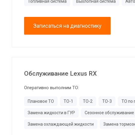
Топливная система
Выхлопная система
Авто
Записаться на диагностику
Обслуживание Lexus RX
Оперативно выполним ТО:
Плановое ТО
ТО-1
ТО-2
ТО-3
ТО по 
Замена жидкости в ГУР
Сезонное обслуживание
Замена охлаждающей жидкости
Замена тормоз