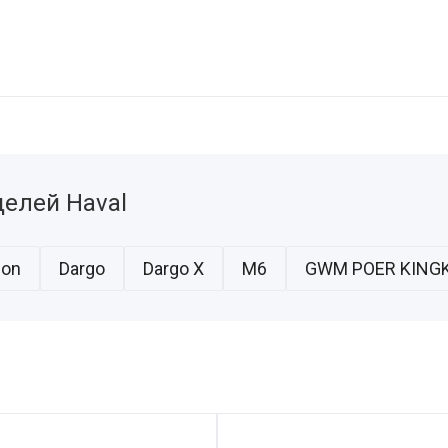
елей Haval
ion
Dargo
Dargo X
M6
GWM POER KING