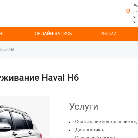
Р
пе
ул
ул
НГ
ОНЛАЙН-ЗАПИСЬ
АКЦИИ
aval H6
уживание Haval H6
Услуги
Считывание и устранение ко
Диагностика;
Слесарный ремонт;