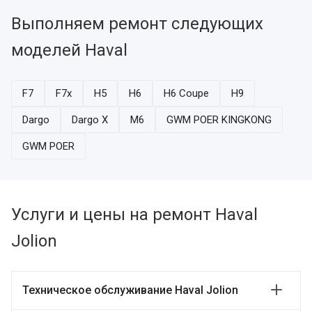
Выполняем ремонт следующих
моделей Haval
F7
F7x
H5
H6
H6 Coupe
H9
Dargo
Dargo X
M6
GWM POER KINGKONG
GWM POER
Услуги и цены на ремонт Haval
Jolion
Техническое обслуживание Haval Jolion