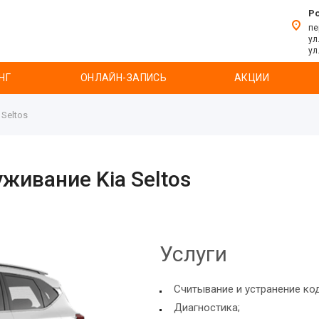
Р
пе
ул
ул
НГ
ОНЛАЙН-ЗАПИСЬ
АКЦИИ
Seltos
живание Kia Seltos
Услуги
Считывание и устранение ко
Диагностика;