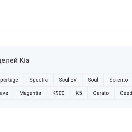
елей Kia
portage
Spectra
Soul EV
Soul
Sorento
ave
Magentis
K900
K5
Cerato
Ceed