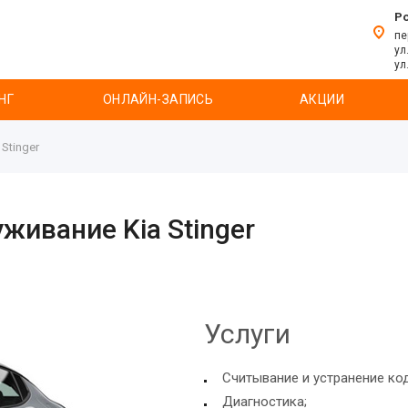
Р
пе
ул
ул
НГ
ОНЛАЙН-ЗАПИСЬ
АКЦИИ
Stinger
живание Kia Stinger
Услуги
Считывание и устранение ко
Диагностика;