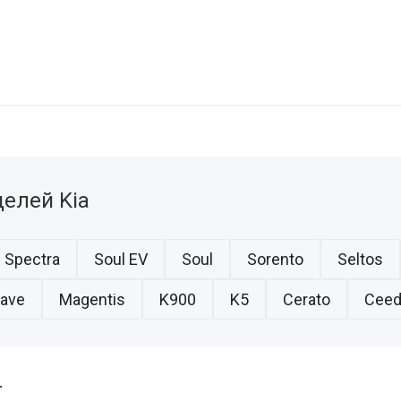
елей Kia
Spectra
Soul EV
Soul
Sorento
Seltos
ave
Magentis
K900
K5
Cerato
Ceed
r