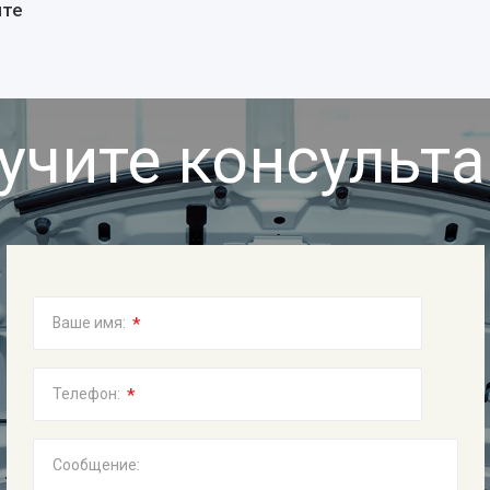
йте
учите консульт
*
Ваше имя:
*
Телефон:
Сообщение: