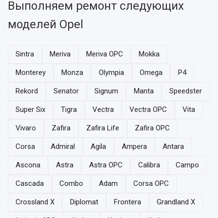
Выполняем ремонт следующих
моделей Opel
Sintra
Meriva
Meriva OPC
Mokka
Monterey
Monza
Olympia
Omega
P4
Rekord
Senator
Signum
Manta
Speedster
Super Six
Tigra
Vectra
Vectra OPC
Vita
Vivaro
Zafira
Zafira Life
Zafira OPC
Corsa
Admiral
Agila
Ampera
Antara
Ascona
Astra
Astra OPC
Calibra
Campo
Cascada
Combo
Adam
Corsa OPC
Crossland X
Diplomat
Frontera
Grandland X