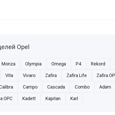
елей Opel
Monza
Olympia
Omega
P4
Rekord
Vita
Vivaro
Zafira
Zafira Life
Zafira O
Calibra
Campo
Cascada
Combo
Adam
ia OPC
Kadett
Kapitan
Karl