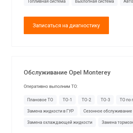
Топливная система
Выхлопная система
Авто
Записаться на диагностику
Обслуживание Opel Monterey
Оперативно выполним ТО:
Плановое ТО
ТО-1
ТО-2
ТО-3
ТО по 
Замена жидкости в ГУР
Сезонное обслуживание
Замена охлаждающей жидкости
Замена тормоз