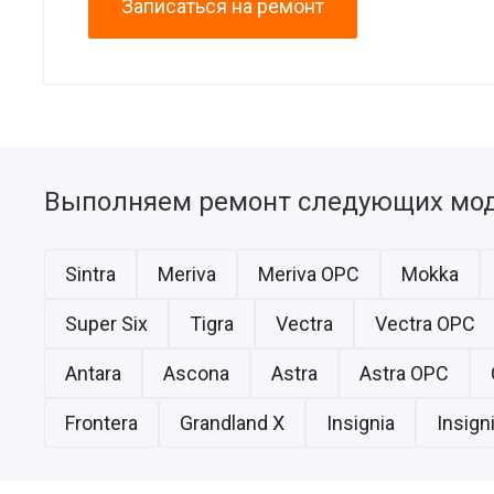
Записаться на ремонт
Выполняем ремонт следующих мод
Sintra
Meriva
Meriva OPC
Mokka
Super Six
Tigra
Vectra
Vectra OPC
Antara
Ascona
Astra
Astra OPC
Frontera
Grandland X
Insignia
Insign