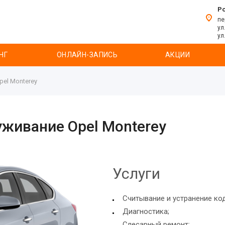
Р
пе
ул
ул
НГ
ОНЛАЙН-ЗАПИСЬ
АКЦИИ
pel Monterey
уживание Opel Monterey
Услуги
Считывание и устранение ко
Диагностика;
Слесарный ремонт;