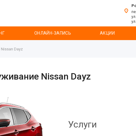
Р
пе
ул
ул
НГ
ОНЛАЙН-ЗАПИСЬ
АКЦИИ
 Nissan Dayz
уживание Nissan Dayz
Услуги