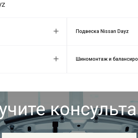
yz
Подвеска Nissan Dayz
Шиномонтаж и балансиров
учите консульт