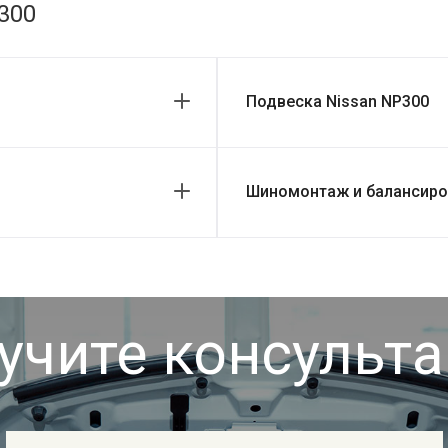
300
Подвеска Nissan NP300
Шиномонтаж и балансиров
учите консульт