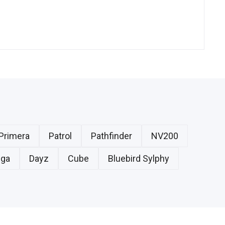
Primera
Patrol
Pathfinder
NV200
uga
Dayz
Cube
Bluebird Sylphy