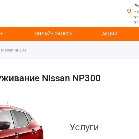
Р
пе
ул
ул
НГ
ОНЛАЙН-ЗАПИСЬ
АКЦИИ
 Nissan NP300
уживание Nissan NP300
Услуги