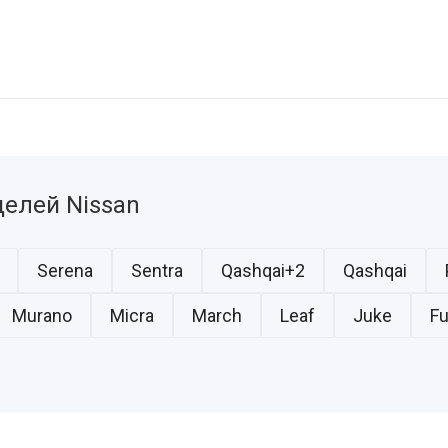
елей Nissan
Serena
Sentra
Qashqai+2
Qashqai
Murano
Micra
March
Leaf
Juke
F