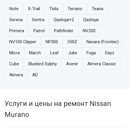
Note
X-Trail
Tiida
Terrano
Teana
Serena
Sentra
Qashqai+2
Qashqai
Primera
Patrol
Pathfinder
NV200
NV100 Clipper
NP300
350Z
Navara (Frontier)
Micra
March
Leaf
Juke
Fuga
Dayz
Cube
Bluebird Sylphy
Avenir
Almera Classic
Almera
AD
Услуги и цены на ремонт Nissan
Murano